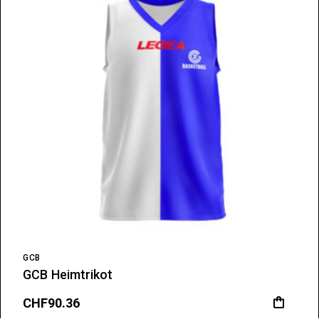
GCB
GCB Heimtrikot
CHF
90.36