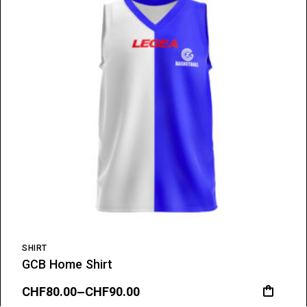
SHIRT
GCB Home Shirt
CHF
80.00
–
CHF
90.00