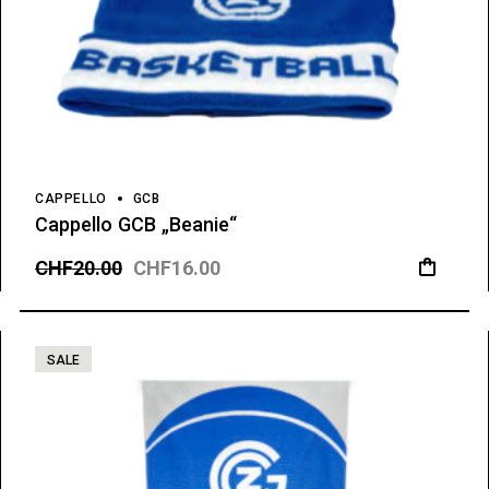
CAPPELLO
GCB
Cappello GCB „Beanie“
CHF
20.00
CHF
16.00
SALE