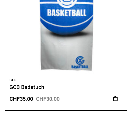
GCB
GCB Badetuch
CHF
35.00
CHF
30.00