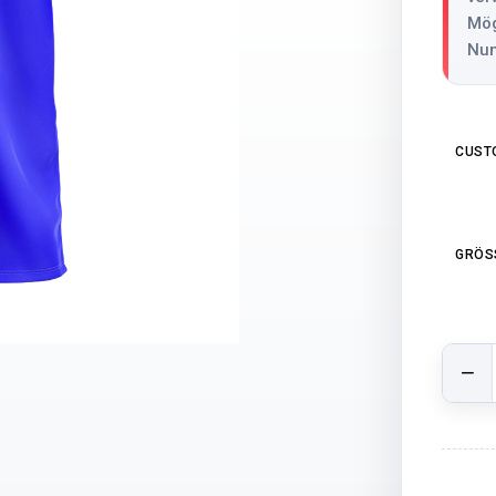
Mög
Nu
CUST
GRÖSS
GCB H