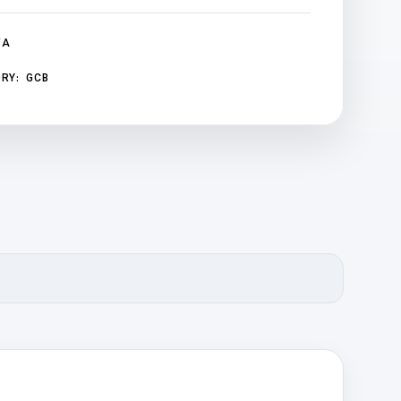
/A
RY:
GCB