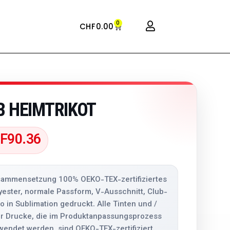
0
CHF
0.00
B HEIMTRIKOT
F
90.36
ammensetzung 100% OEKO-TEX-zertifiziertes
yester, normale Passform, V-Ausschnitt, Club-
o in Sublimation gedruckt. Alle Tinten und /
r Drucke, die im Produktanpassungsprozess
wendet werden, sind OEKO-TEX-zertifiziert.