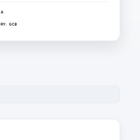
/A
RY:
GCB