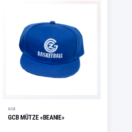
GCB
GCB MÜTZE «BEANIE»