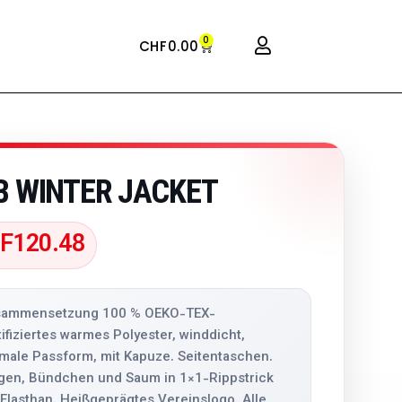
0
CHF
0.00
B WINTER JACKET
F
120.48
ammensetzung 100 % OEKO-TEX-
tifiziertes warmes Polyester, winddicht,
male Passform, mit Kapuze. Seitentaschen.
gen, Bündchen und Saum in 1×1-Rippstrick
 Elasthan. Heißgeprägtes Vereinslogo. Alle