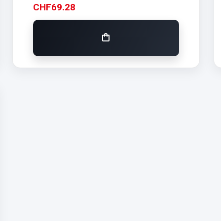
CHF
69.28