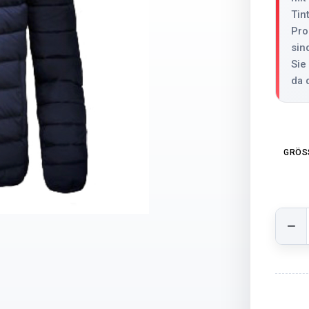
Tin
Pro
sin
Sie
da 
GRÖSS
GCB 