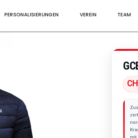
PERSONALISIERUNGEN
VEREIN
TEAM
GC
CH
Zus
zer
nor
Kra
mit